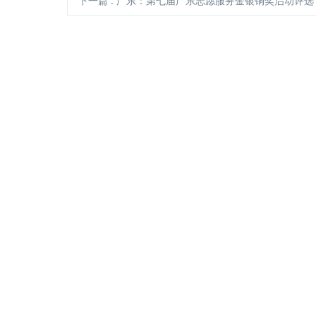
下一篇
: 广东：第七届广东志愿服务金银铜奖启动评选