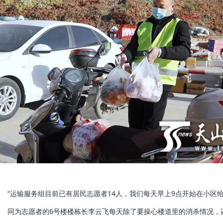
“运输服务组目前已有居民志愿者14人，我们每天早上9点开始在小区给
同为志愿者的6号楼楼栋长李云飞每天除了要操心楼道里的消杀情况，