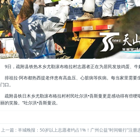
9日，疏附县铁热木乡尤勒滚布格拉村志愿者正在为居民发放鸡蛋、牛
排祖拉·阿布都热西提老伴患有高血压、心脏病等疾病。每当家里需要生
家门口。
疏附县铁日木乡尤勒滚布格拉村村民吐尔洪•吾斯曼更是感动得有些哽咽
丽的笑脸。”吐尔洪•吾斯曼说。
上一篇
: 羊城晚报：50岁以上志愿者约占1%！广州公益“时间银行”注册志愿者