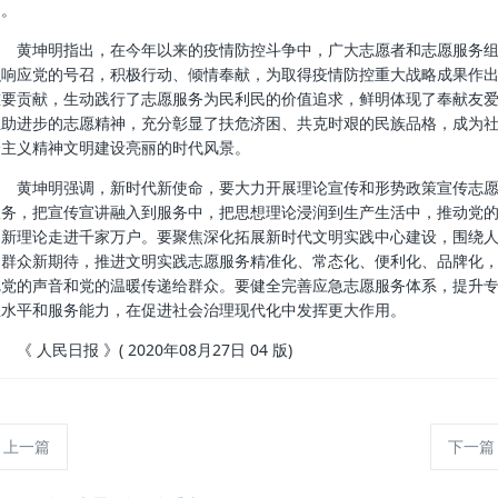
为。
黄坤明指出，在今年以来的疫情防控斗争中，广大志愿者和志愿服务
织响应党的号召，积极行动、倾情奉献，为取得疫情防控重大战略成果作
重要贡献，生动践行了志愿服务为民利民的价值追求，鲜明体现了奉献友
互助进步的志愿精神，充分彰显了扶危济困、共克时艰的民族品格，成为
会主义精神文明建设亮丽的时代风景。
黄坤明强调，新时代新使命，要大力开展理论宣传和形势政策宣传志
服务，把宣传宣讲融入到服务中，把思想理论浸润到生产生活中，推动党
创新理论走进千家万户。要聚焦深化拓展新时代文明实践中心建设，围绕
民群众新期待，推进文明实践志愿服务精准化、常态化、便利化、品牌化
把党的声音和党的温暖传递给群众。要健全完善应急志愿服务体系，提升
业水平和服务能力，在促进社会治理现代化中发挥更大作用。
 人民日报 》( 2020年08月27日 04 版)
上一篇
下一篇